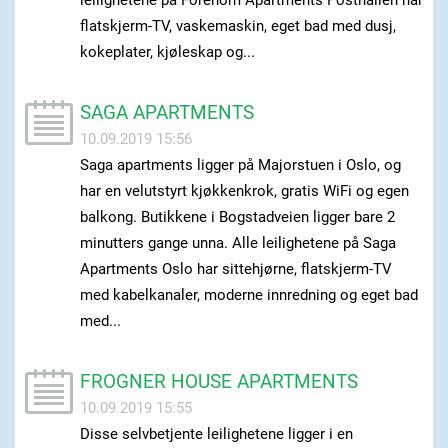
leilighetene på Forenom Apartments Posthallen har
flatskjerm-TV, vaskemaskin, eget bad med dusj,
kokeplater, kjøleskap og...
SAGA APARTMENTS
10.09.2019 15:56
Saga apartments ligger på Majorstuen i Oslo, og
har en velutstyrt kjøkkenkrok, gratis WiFi og egen
balkong. Butikkene i Bogstadveien ligger bare 2
minutters gange unna. Alle leilighetene på Saga
Apartments Oslo har sittehjørne, flatskjerm-TV
med kabelkanaler, moderne innredning og eget bad
med...
FROGNER HOUSE APARTMENTS
10.09.2019 15:55
Disse selvbetjente leilighetene ligger i en