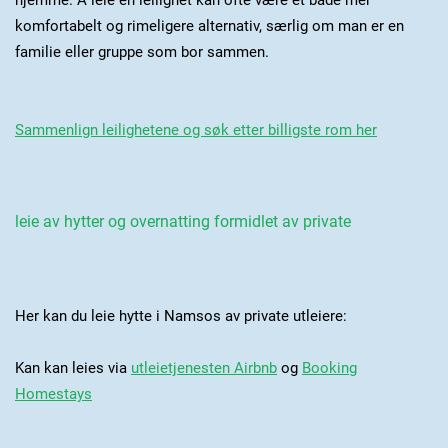
hjemme. Å leie en leilighet kan ofte være et både mer
komfortabelt og rimeligere alternativ, særlig om man er en
familie eller gruppe som bor sammen.
Sammenlign leilighetene og søk etter billigste rom her
leie av hytter og overnatting formidlet av private
Her kan du leie hytte i Namsos av private utleiere:
Kan kan leies via
utleietjenesten Airbnb
og
Booking
Homestays