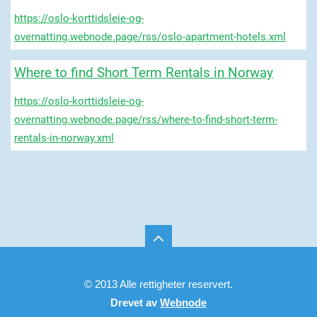
https://oslo-korttidsleie-og-
overnatting.webnode.page/rss/oslo-apartment-hotels.xml
Where to find Short Term Rentals in Norway
https://oslo-korttidsleie-og-
overnatting.webnode.page/rss/where-to-find-short-term-
rentals-in-norway.xml
© 2013 Alle rettigheter reservert.
Drevet av
Webnode