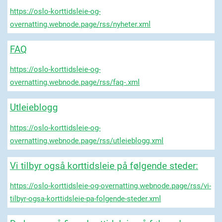
https://oslo-korttidsleie-og-
overnatting.webnode.page/rss/nyheter.xml
FAQ
https://oslo-korttidsleie-og-
overnatting.webnode.page/rss/faq-.xml
Utleieblogg
https://oslo-korttidsleie-og-
overnatting.webnode.page/rss/utleieblogg.xml
Vi tilbyr også korttidsleie på følgende steder:
https://oslo-korttidsleie-og-overnatting.webnode.page/rss/vi-
tilbyr-ogsa-korttidsleie-pa-folgende-steder.xml