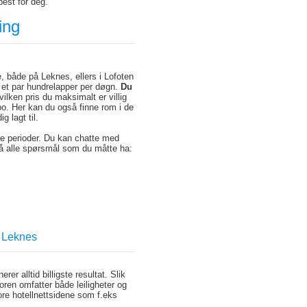
 best for deg.
ing
e, både på Leknes, ellers i Lofoten
 i et par hundrelapper per døgn.
Du
vilken pris du maksimalt er villig
bo. Her kan du også finne rom i de
ig lagt til.
re perioder. Du kan chatte med
 på alle spørsmål som du måtte ha:
å Leknes
er alltid billigste resultat. Slik
ren omfatter både leiligheter og
tore hotellnettsidene som f.eks