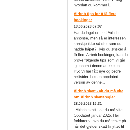
hvordan du kommer i...
Airbnb tips for å få flere
bookinger
13.06.2023 07:07
Har du laget en flott Airbnb-
annonse, men så er interessen
kanskje ikke så stor som du
hadde håpet? Hvis du ønsker å
få flere Airbnb-bookinger, kan du
prøve følgende tips som vi går
igjennom i denne artikkelen.
PS: Vi har fått nye og bedre
nettsider. Les en oppdatert
verson av denne...
Airbnb skatt - alt du må vite
om Airbnb skatteregler
28.05.2023 16:31
Airbnb skatt - alt du må vite.
Oppdatert januar 2025. Her
forklarer vi hva du må tenke på
når det gjelder skatt knyttet til