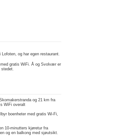
i Lofoten, og har egen restaurant.
er med gratis WiFi. Å og Svolvær er
på stedet.
a Skomakerstranda og 21 km fra
is WiFi overalt
ilbyr boenheter med gratis Wi-Fi,
en 10-minutters kjøretur fra
jøkken og en balkong med sjøutsikt.