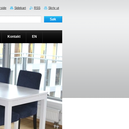
rside
Sidekart
RSS
Skriv ut
Kontakt
EN