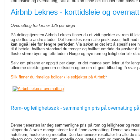
korttidsleie og overnatting, slik at du kan finne det tilbudet som passer
Airbnb Leknes - korttidsleie og overnatt
Overnatting fra kroner 125 per døgn
På delingstjensten Airbnb Leknes finner du et vidt spekter av rom til lei
og de fleste andre steder. Det formidles rom i alle prisklasser, helt ned
kan også leie for lengre perioder.
Via søket er det lett å spesifisere h
til å betale, hvilken standard du trenger og hvilket område du ønsker å 
fleste større byer og tettsteder i Norge og nye rom og leiligheter blir stad
Selv om prisene er oppgitt per døgn, er det mange som leier ut for leng
utleierne direkte gjennom nettsiden og be om et godt tilbud og få svar
Slik finner du rimelige boliger / leieobjekter på Airbnb
*
Rom- og leilighetssøk - sammenlign pris på overnatting p
Denne tjenesten lar deg sammenligne pris på rom og leiligheter og returner
slipper du å søke mange steder for å finne overnatting. Denne søkemoto
hotellrom, hosteller og moteller. Den kombinerer resultater fra alle de s
trivago.com, booking.com, expedia.com, hotels.com og mange flere.