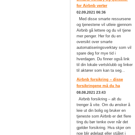
for Airbnb verter
02.09.2021 06:36
Med disse smarte ressursene
og tjenestene vil utleie gjennom
Airbnb gå lettere og du vil tjene
mer penger. Her for du en
oversikt over smarte
automatiseringsverktøy som vil
spare deg for mye tid i
hverdagen. Du finner også link
til din lokale vertsklubb og linker
til aktører som kan ta seg...
Airbnb forsikring – disse
forsikringene må du ha
08.08.2021 23:43
Airbnb forsikring – alt du
trenger å vite. Om du ønsker å
leie ut din bolig og bruker en
tjeneste som Airbnb er det flere
ting du bør tenke over når det
gjelder forsikring. Hva skjer om
noe blir ødelagt eller stjålet i