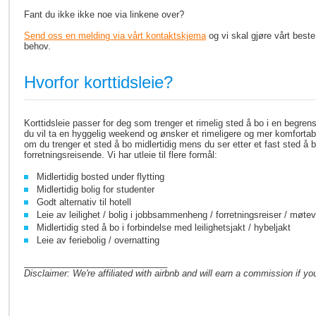
Fant du ikke ikke noe via linkene over?
Send oss en melding via vårt kontaktskjema
og vi skal gjøre vårt beste 
behov.
Hvorfor korttidsleie?
Korttidsleie passer for deg som trenger et rimelig sted å bo i en begren
du vil ta en hyggelig weekend og ønsker et rimeligere og mer komfortabelt 
om du trenger et sted å bo midlertidig mens du ser etter et fast sted å 
forretningsreisende. Vi har utleie til flere formål:
Midlertidig bosted under flytting
Midlertidig bolig for studenter
Godt alternativ til hotell
Leie av leilighet / bolig i jobbsammenheng / forretningsreiser / møte
Midlertidig sted å bo i forbindelse med leilighetsjakt / hybeljakt
Leie av feriebolig / overnatting
_____________________________
Disclaimer: We're affiliated with airbnb and will earn a commission if you