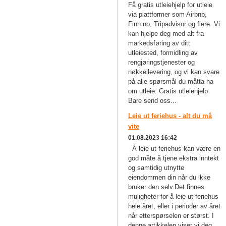
Få gratis utleiehjelp for utleie
via plattformer som Airbnb,
Finn.no, Tripadvisor og flere. Vi
kan hjelpe deg med alt fra
markedsføring av ditt
utleiested, formidling av
rengjøringstjenester og
nøkkellevering, og vi kan svare
på alle spørsmål du måtta ha
om utleie. Gratis utleiehjelp
Bare send oss...
Leie ut feriehus - alt du må
vite
01.08.2023 16:42
Å leie ut feriehus kan være en
god måte å tjene ekstra inntekt
og samtidig utnytte
eiendommen din når du ikke
bruker den selv.Det finnes
muligheter for å leie ut feriehus
hele året, eller i perioder av året
når etterspørselen er størst. I
denne artikkelen viser vi deg