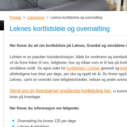
Forside
>
Lokasjoner
>
Leknes korttidsleie og overnatting
Leknes korttidsleie og overnatting
Her finner du alt om korttidsleie på Leknes, Gravdal og områdene 
Lofoten er en populær turistdestinasjon, både for nordmenn og utenland
vil du finne linker til rom, leiligheter, hus og villaer som er til leie på k
områdene rundt. Se egne sider for
korttidsleie i Lofoten
generelt og
kort
utleiboligene kan leies per døgn, per uke og opptil ett år. Du finner ogs
Leknes, samt en oversikt over leilighetshoteller, rorbuer og andre overna
Send oss en forespørsel angående korttidsleie her
, vi komme
timer på hverdager
Her finner du informasjon om følgende:
Overnatting fra kroner 125 per døgn
Leknes Korttidsleie