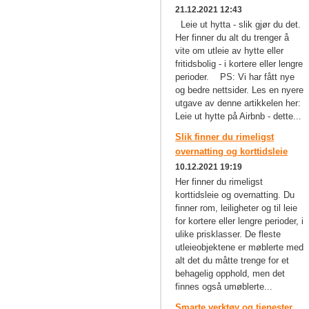
21.12.2021 12:43
Leie ut hytta - slik gjør du det.
Her finner du alt du trenger å
vite om utleie av hytte eller
fritidsbolig - i kortere eller lengre
perioder. PS: Vi har fått nye
og bedre nettsider. Les en nyere
utgave av denne artikkelen her:
Leie ut hytte på Airbnb - dette...
Slik finner du rimeligst
overnatting og korttidsleie
10.12.2021 19:19
Her finner du rimeligst
korttidsleie og overnatting. Du
finner rom, leiligheter og til leie
for kortere eller lengre perioder, i
ulike prisklasser. De fleste
utleieobjektene er møblerte med
alt det du måtte trenge for et
behagelig opphold, men det
finnes også umøblerte...
Smarte verktøy og tjenester