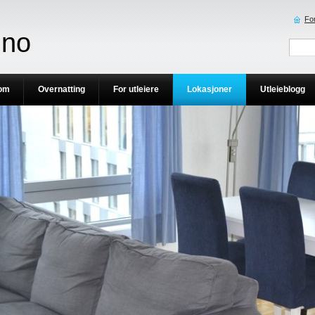
Fo
.no
om
Overnatting
For utleiere
Lokasjoner
Utleieblogg