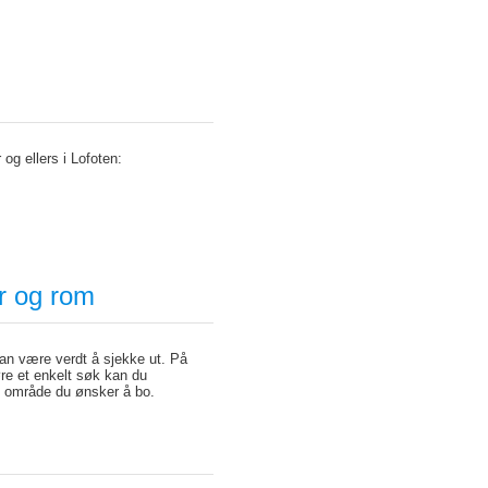
 og ellers i Lofoten:
er og rom
kan være verdt å sjekke ut. På
øre et enkelt søk kan du
ket område du ønsker å bo.