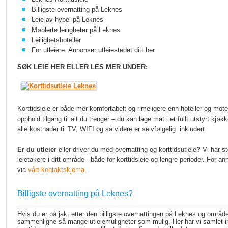
Billigste overnatting på Leknes
Leie av hybel på Leknes
Møblerte leiligheter på Leknes
Leilighetshoteller
For utleiere: Annonser utleiestedet ditt her
SØK LEIE HER ELLER LES MER UNDER:
Korttidsleie er både mer komfortabelt og rimeligere enn hoteller og motel
opphold tilgang til alt du trenger – du kan lage mat i et fullt utstyrt kjøk
alle kostnader til TV, WIFI og så videre er selvfølgelig inkludert.
Er du utleier
eller driver du med overnatting og korttidsutleie
?
Vi har s
leietakere i ditt område - både for korttidsleie og lengre perioder. For 
via
vårt kontaktskjema
.
Billigste overnatting på Leknes?
Hvis du er på jakt etter den billigste overnattingen på Leknes og områd
sammenligne så mange utleiemuligheter som mulig. Her har vi samlet in