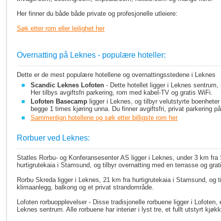
Her finner du både både private og profesjonelle utleiere:
Søk etter rom
eller leilighet her
Overnatting på Leknes - populære hoteller:
Dette er de mest populære hotellene og overnattingsstedene i Leknes
Scandic Leknes Lofoten
- Dette hotellet ligger i Leknes sentrum, 
Her tilbys avgiftsfri parkering, rom med kabel-TV og gratis WiFi.
Lofoten Basecamp
ligger i Leknes, og tilbyr velutstyrte boenhet
begge 1 times kjøring unna. Du finner avgiftsfri, privat parkering 
Sammenlign hotellene og søk etter billigste rom her
Rorbuer ved Leknes:
Statles Rorbu- og Konferansesenter AS ligger i Leknes, under 3 km fr
hurtigrutekaia i Stamsund, og tilbyr overnatting med en terrasse og grat
Rorbu Skreda ligger i Leknes, 21 km fra hurtigrutekaia i Stamsund, og t
klimaanlegg, balkong og et privat strandområde.
Lofoten rorbuopplevelser - Disse tradisjonelle rorbuene ligger i Lofoten, 
Leknes sentrum. Alle rorbuene har interiør i lyst tre, et fullt utstyrt k