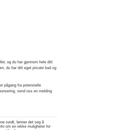
ler, og du har gjennom hele ditt
ken, du har ditt eget private bad og
tor pågang fra potensielle
annonsering, send oss en melding
ene rundt, lønner det seg å
fo om en rekke muligheter for